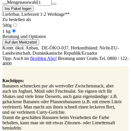
Mengenauswahl
Ins Paket legen
Lieferbar
, Lieferzeit 1-2 Werktage**
Zu bestellen als
500g
1 kg
Beratung und Optionen
Auf den Merkzettel
Kontr. ökol. Anbau,
DE-ÖKO-037
, Herkunftsland: Nicht-EU-
Landwirtschaft, Dominikanische Republik/Ecuador
Tipp: Auch im
flexiblen Abo!
Beratung unter Gratis-Tel. 0800 / 122-
4000
Kochtipps:
Bananen schmecken pur als wertvoller Zwischensnack, aber
auch im Joghurt, Müsli oder Fruchtsalat. Sie eignen sich für
Shakes und viele feine Desserts, auch ganz eigenständige: z.B.
gebackene Bananen oder Pfannenbananen (z.B. mit einem Likör
verfeinert). Man macht aus ihnen schnell einen leckeren Brei,
und sie verfeinern Curry-Gerichte.
Damit die geschälten Bananen beim Verarbeiten die Farbe
behalten, kann man sie mit etwas Zitronen- oder Limettensaft
beträufeln.