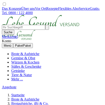
Das Konzept
Über uns
Vor Ort
Rezepte
Flexibles Abo
Service
Gratis-
Tel. 0800 / 122 4000
Suche
Merkzettel
Konto
Menü
Paket
Paket
Brote & Aufstriche
Gemüse & Obst
Würzen & Kochen
Süßes & Geschenke
Getränke
Tiere & Natur
Mehr ...
Angebote
Startseite
Brote & Aufstriche
Brotaufstriche, iBi & Co.