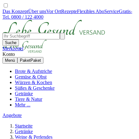
Das Konzept
Über uns
Vor Ort
Rezepte
Flexibles Abo
Service
Gratis-
Tel. 0800 / 122 4000
Suche
Merkzettel
Konto
Menü
Paket
Paket
Brote & Aufstriche
Gemüse & Obst
Würzen & Kochen
Süßes & Geschenke
Getränke
Tiere & Natur
Mehr ...
Angebote
Startseite
Getränke
Weine & Perlendes