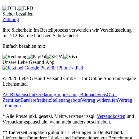
Sicher bezahlen
Zahlung
Ihre Sicherheit: Im Bestellprozess verwenden wir Verschlüsselung
mit 512 Bit, die höchsten Schutz bietet.
Einfach bezahlen mit:
Unsere Lebe Gesund-App:
Für iPhone / iPad
© 2026 Lebe Gesund Versand GmbH – Ihr Online‐Shop für vegane
Lebensmittel
AGB
Datenschutzerklärung
Impressum, Bildnachweis
Öko‐
Zertifikat
Barrierefreiheit
Stellenangebote
Vertrag widerrufen
Vertrag
kündigen
* Alle Preise inkl. gesetzl. Mehrwertsteuer zzgl.
Versandkosten
und
Verpackungspauschale, wenn nicht anders beschrieben.
** Lieferzeit‐Angaben gültig für Lieferungen in Deutschland.
Lieferzeiten für andere Länder und Informationen zur Berechnung