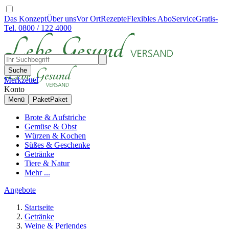
Das Konzept
Über uns
Vor Ort
Rezepte
Flexibles Abo
Service
Gratis-
Tel. 0800 / 122 4000
Suche
Merkzettel
Konto
Menü
Paket
Paket
Brote & Aufstriche
Gemüse & Obst
Würzen & Kochen
Süßes & Geschenke
Getränke
Tiere & Natur
Mehr ...
Angebote
Startseite
Getränke
Weine & Perlendes