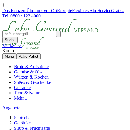
Das Konzept
Über uns
Vor Ort
Rezepte
Flexibles Abo
Service
Gratis-
Tel. 0800 / 122 4000
Suche
Merkzettel
Konto
Menü
Paket
Paket
Brote & Aufstriche
Gemüse & Obst
Würzen & Kochen
Süßes & Geschenke
Getränke
Tiere & Natur
Mehr ...
Angebote
Startseite
Getränke
Sirup & Fruchtsäfte