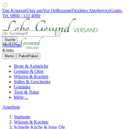
Das Konzept
Über uns
Vor Ort
Rezepte
Flexibles Abo
Service
Gratis-
Tel. 0800 / 122 4000
Suche
Merkzettel
Konto
Menü
Paket
Paket
Brote & Aufstriche
Gemüse & Obst
Würzen & Kochen
Süßes & Geschenke
Getränke
Tiere & Natur
Mehr ...
Angebote
Startseite
Würzen & Kochen
Schnelle Küche & feine Öle