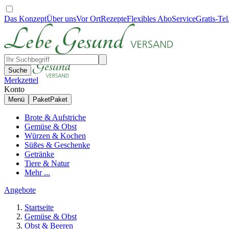
Das Konzept
Über uns
Vor Ort
Rezepte
Flexibles Abo
Service
Gratis-Tel
Suche
Merkzettel
Konto
Menü
Paket
Paket
Brote & Aufstriche
Gemüse & Obst
Würzen & Kochen
Süßes & Geschenke
Getränke
Tiere & Natur
Mehr ...
Angebote
Startseite
Gemüse & Obst
Obst & Beeren