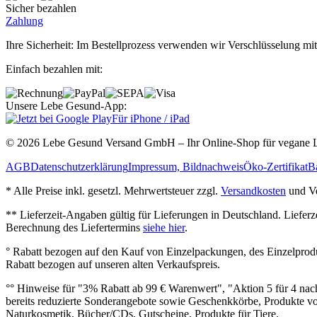
Sicher bezahlen
Zahlung
Ihre Sicherheit: Im Bestellprozess verwenden wir Verschlüsselung mit
Einfach bezahlen mit:
Unsere Lebe Gesund-App:
Für iPhone / iPad
© 2026 Lebe Gesund Versand GmbH – Ihr Online‐Shop für vegane L
AGB
Datenschutzerklärung
Impressum, Bildnachweis
Öko‐Zertifikat
Ba
* Alle Preise inkl. gesetzl. Mehrwertsteuer zzgl.
Versandkosten
und Ve
** Lieferzeit‐Angaben gültig für Lieferungen in Deutschland. Liefer
Berechnung des Liefertermins
siehe hier
.
° Rabatt bezogen auf den Kauf von Einzelpackungen, des Einzelprod
Rabatt bezogen auf unseren alten Verkaufspreis.
°° Hinweise für "3% Rabatt ab 99 € Warenwert", "Aktion 5 für 4 n
bereits reduzierte Sonderangebote sowie Geschenkkörbe, Produkte vo
Naturkosmetik, Bücher/CDs, Gutscheine, Produkte für Tiere.