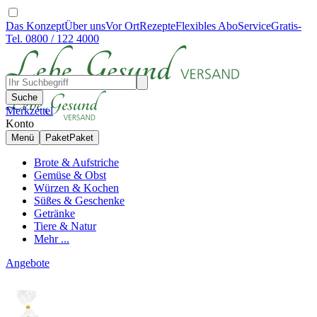
Das Konzept
Über uns
Vor Ort
Rezepte
Flexibles Abo
Service
Gratis-
Tel. 0800 / 122 4000
Suche
Merkzettel
Konto
Menü
Paket
Paket
Brote & Aufstriche
Gemüse & Obst
Würzen & Kochen
Süßes & Geschenke
Getränke
Tiere & Natur
Mehr ...
Angebote