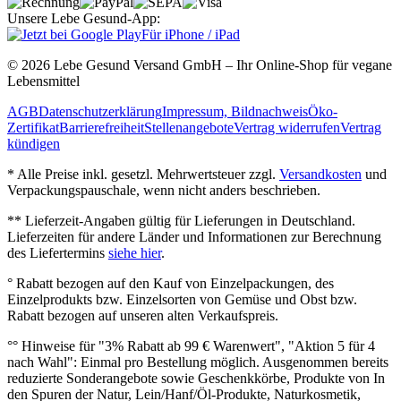
Unsere Lebe Gesund-App:
Für iPhone / iPad
© 2026 Lebe Gesund Versand GmbH – Ihr Online‐Shop für vegane
Lebensmittel
AGB
Datenschutzerklärung
Impressum, Bildnachweis
Öko‐
Zertifikat
Barrierefreiheit
Stellenangebote
Vertrag widerrufen
Vertrag
kündigen
* Alle Preise inkl. gesetzl. Mehrwertsteuer zzgl.
Versandkosten
und
Verpackungspauschale, wenn nicht anders beschrieben.
** Lieferzeit‐Angaben gültig für Lieferungen in Deutschland.
Lieferzeiten für andere Länder und Informationen zur Berechnung
des Liefertermins
siehe hier
.
° Rabatt bezogen auf den Kauf von Einzelpackungen, des
Einzelprodukts bzw. Einzelsorten von Gemüse und Obst bzw.
Rabatt bezogen auf unseren alten Verkaufspreis.
°° Hinweise für "3% Rabatt ab 99 € Warenwert", "Aktion 5 für 4
nach Wahl": Einmal pro Bestellung möglich. Ausgenommen bereits
reduzierte Sonderangebote sowie Geschenkkörbe, Produkte von In
den Spuren der Natur, Lein/Hanf/Öl-Produkte, Naturkosmetik,