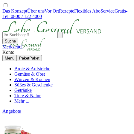
Das Konzept
Über uns
Vor Ort
Rezepte
Flexibles Abo
Service
Gratis-
Tel. 0800 / 122 4000
Suche
Merkzettel
Konto
Menü
Paket
Paket
Brote & Aufstriche
Gemüse & Obst
Würzen & Kochen
Süßes & Geschenke
Getränke
Tiere & Natur
Mehr ...
Angebote