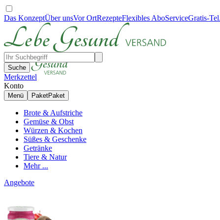
Das Konzept
Über uns
Vor Ort
Rezepte
Flexibles Abo
Service
Gratis-Tel
Suche
Merkzettel
Konto
Menü
Paket
Paket
Brote & Aufstriche
Gemüse & Obst
Würzen & Kochen
Süßes & Geschenke
Getränke
Tiere & Natur
Mehr ...
Angebote