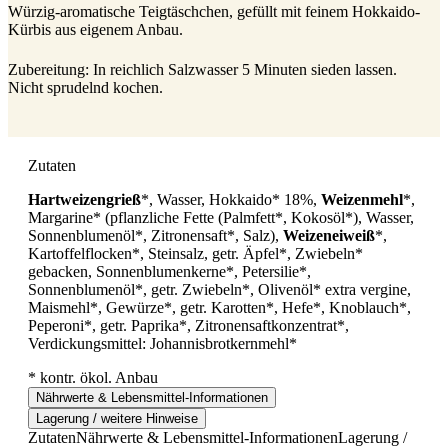
Würzig-aromatische Teigtäschchen, gefüllt mit feinem Hokkaido-
Kürbis aus eigenem Anbau.
Zubereitung: In reichlich Salzwasser 5 Minuten sieden lassen.
Nicht sprudelnd kochen.
Zutaten
Hartweizengrieß
*, Wasser, Hokkaido* 18%,
Weizenmehl
*,
Margarine* (pflanzliche Fette (Palmfett*, Kokosöl*), Wasser,
Sonnenblumenöl*, Zitronensaft*, Salz),
Weizeneiweiß
*,
Kartoffelflocken*, Steinsalz, getr. Äpfel*, Zwiebeln*
gebacken, Sonnenblumenkerne*, Petersilie*,
Sonnenblumenöl*, getr. Zwiebeln*, Olivenöl* extra vergine,
Maismehl*, Gewürze*, getr. Karotten*, Hefe*, Knoblauch*,
Peperoni*, getr. Paprika*, Zitronensaftkonzentrat*,
Verdickungsmittel: Johannisbrotkernmehl*
* kontr. ökol. Anbau
Nährwerte & Lebensmittel-Informationen
Lagerung / weitere Hinweise
Zutaten
Nährwerte & Lebensmittel-Informationen
Lagerung /