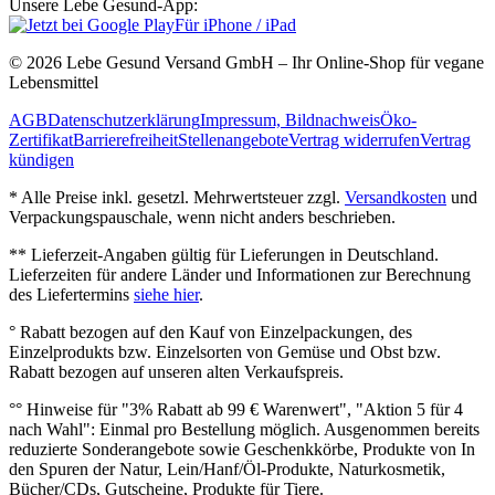
Unsere Lebe Gesund-App:
Für iPhone / iPad
© 2026 Lebe Gesund Versand GmbH – Ihr Online‐Shop für vegane
Lebensmittel
AGB
Datenschutzerklärung
Impressum, Bildnachweis
Öko‐
Zertifikat
Barrierefreiheit
Stellenangebote
Vertrag widerrufen
Vertrag
kündigen
* Alle Preise inkl. gesetzl. Mehrwertsteuer zzgl.
Versandkosten
und
Verpackungspauschale, wenn nicht anders beschrieben.
** Lieferzeit‐Angaben gültig für Lieferungen in Deutschland.
Lieferzeiten für andere Länder und Informationen zur Berechnung
des Liefertermins
siehe hier
.
° Rabatt bezogen auf den Kauf von Einzelpackungen, des
Einzelprodukts bzw. Einzelsorten von Gemüse und Obst bzw.
Rabatt bezogen auf unseren alten Verkaufspreis.
°° Hinweise für "3% Rabatt ab 99 € Warenwert", "Aktion 5 für 4
nach Wahl": Einmal pro Bestellung möglich. Ausgenommen bereits
reduzierte Sonderangebote sowie Geschenkkörbe, Produkte von In
den Spuren der Natur, Lein/Hanf/Öl-Produkte, Naturkosmetik,
Bücher/CDs, Gutscheine, Produkte für Tiere.