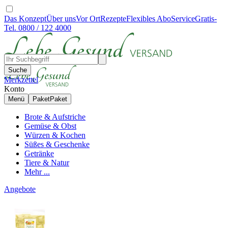
Das Konzept
Über uns
Vor Ort
Rezepte
Flexibles Abo
Service
Gratis-
Tel. 0800 / 122 4000
Suche
Merkzettel
Konto
Menü
Paket
Paket
Brote & Aufstriche
Gemüse & Obst
Würzen & Kochen
Süßes & Geschenke
Getränke
Tiere & Natur
Mehr ...
Angebote