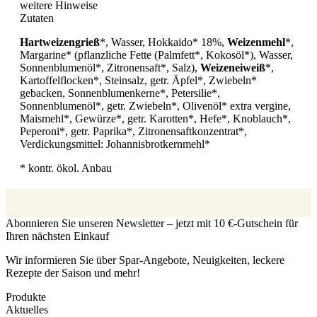
weitere Hinweise
Zutaten
Hartweizengrieß
*, Wasser, Hokkaido* 18%,
Weizenmehl
*,
Margarine* (pflanzliche Fette (Palmfett*, Kokosöl*), Wasser,
Sonnenblumenöl*, Zitronensaft*, Salz),
Weizeneiweiß
*,
Kartoffelflocken*, Steinsalz, getr. Äpfel*, Zwiebeln*
gebacken, Sonnenblumenkerne*, Petersilie*,
Sonnenblumenöl*, getr. Zwiebeln*, Olivenöl* extra vergine,
Maismehl*, Gewürze*, getr. Karotten*, Hefe*, Knoblauch*,
Peperoni*, getr. Paprika*, Zitronensaftkonzentrat*,
Verdickungsmittel: Johannisbrotkernmehl*
* kontr. ökol. Anbau
Abonnieren Sie unseren Newsletter – jetzt mit 10 €-Gutschein für
Ihren nächsten Einkauf
Wir informieren Sie über Spar-Angebote, Neuigkeiten, leckere
Rezepte der Saison und mehr!
Produkte
Aktuelles