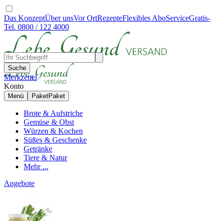
Das Konzept
Über uns
Vor Ort
Rezepte
Flexibles Abo
Service
Gratis-
Tel. 0800 / 122 4000
Suche
Merkzettel
Konto
Menü
Paket
Paket
Brote & Aufstriche
Gemüse & Obst
Würzen & Kochen
Süßes & Geschenke
Getränke
Tiere & Natur
Mehr ...
Angebote