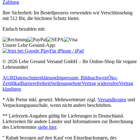
Zahlung
Ihre Sicherheit: Im Bestellprozess verwenden wir Verschlüsselung
mit 512 Bit, die höchsten Schutz bietet.
Einfach bezahlen mit:
Unsere Lebe Gesund-App:
Für iPhone / iPad
© 2026 Lebe Gesund Versand GmbH – Ihr Online‐Shop für vegane
Lebensmittel
AGB
Datenschutzerklärung
Impressum, Bildnachweis
Öko‐
Zertifikat
Barrierefreiheit
Stellenangebote
Vertrag widerrufen
Vertrag
kündigen
* Alle Preise inkl. gesetzl. Mehrwertsteuer zzgl.
Versandkosten
und
Verpackungspauschale, wenn nicht anders beschrieben.
** Lieferzeit‐Angaben gültig für Lieferungen in Deutschland.
Lieferzeiten für andere Länder und Informationen zur Berechnung
des Liefertermins
siehe hier
.
° Rabatt bezogen auf den Kauf von Einzelpackungen, des