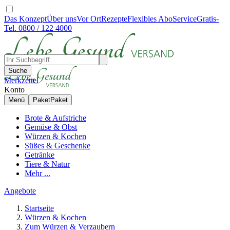
Das Konzept
Über uns
Vor Ort
Rezepte
Flexibles Abo
Service
Gratis-
Tel. 0800 / 122 4000
Suche
Merkzettel
Konto
Menü
Paket
Paket
Brote & Aufstriche
Gemüse & Obst
Würzen & Kochen
Süßes & Geschenke
Getränke
Tiere & Natur
Mehr ...
Angebote
Startseite
Würzen & Kochen
Zum Würzen & Verzaubern