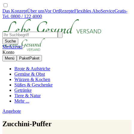
Das Konzept
Über uns
Vor Ort
Rezepte
Flexibles Abo
Service
Gratis-
Tel. 0800 / 122 4000
Suche
Merkzettel
Konto
Menü
Paket
Paket
Brote & Aufstriche
Gemüse & Obst
Würzen & Kochen
Süßes & Geschenke
Getränke
Tiere & Natur
Mehr ...
Angebote
Zucchini-Puffer