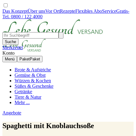
Das Konzept
Über uns
Vor Ort
Rezepte
Flexibles Abo
Service
Gratis-
Tel. 0800 / 122 4000
Suche
Merkzettel
Konto
Menü
Paket
Paket
Brote & Aufstriche
Gemüse & Obst
Würzen & Kochen
Süßes & Geschenke
Getränke
Tiere & Natur
Mehr ...
Angebote
Spaghetti mit Knoblauchsoße