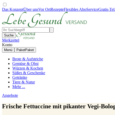
Das Konzept
Über uns
Vor Ort
Rezepte
Flexibles Abo
Service
Gratis-Tel
Suche
Merkzettel
Konto
Menü
Paket
Paket
Brote & Aufstriche
Gemüse & Obst
Würzen & Kochen
Süßes & Geschenke
Getränke
Tiere & Natur
Mehr ...
Angebote
Frische Fettuccine mit pikanter Vegi-Bolo