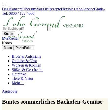
Das Konzept
Über uns
Vor Ort
Rezepte
Flexibles Abo
Service
Gratis-
Tel. 0800 / 122 4000
Suche
Merkzettel
Konto
Menü
Paket
Paket
Brote & Aufstriche
Gemüse & Obst
Würzen & Kochen
Süßes & Geschenke
Getränke
Tiere & Natur
Mehr ...
Angebote
Buntes sommerliches Backofen-Gemüse