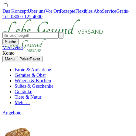
Das Konzept
Über uns
Vor Ort
Rezepte
Flexibles Abo
Service
Gratis-
Tel. 0800 / 122 4000
Suche
Merkzettel
Konto
Menü
Paket
Paket
Brote & Aufstriche
Gemüse & Obst
Würzen & Kochen
Süßes & Geschenke
Getränke
Tiere & Natur
Mehr ...
Angebote