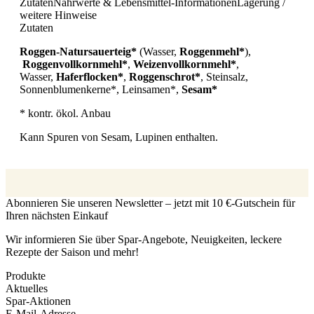
Zutaten
Nährwerte & Lebensmittel-Informationen
Lagerung /
weitere Hinweise
Zutaten
Roggen-Natursauerteig*
(Wasser,
Roggenmehl*
),
Roggenvollkornmehl*
,
Weizenvollkornmehl*
,
Wasser,
Haferflocken*
,
Roggenschrot*
, Steinsalz,
Sonnenblumenkerne*, Leinsamen*,
Sesam*
* kontr. ökol. Anbau
Kann Spuren von Sesam, Lupinen enthalten.
Abonnieren Sie unseren Newsletter – jetzt mit 10 €-Gutschein für
Ihren nächsten Einkauf
Wir informieren Sie über Spar-Angebote, Neuigkeiten, leckere
Rezepte der Saison und mehr!
Produkte
Aktuelles
Spar-Aktionen
E-Mail-Adresse