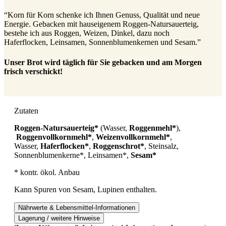
“Korn für Korn schenke ich Ihnen Genuss, Qualität und neue
Energie. Gebacken mit hauseigenem Roggen-Natursauerteig,
bestehe ich aus Roggen, Weizen, Dinkel, dazu noch
Haferflocken, Leinsamen, Sonnenblumenkernen und Sesam.”
Unser Brot wird täglich für Sie gebacken und am Morgen
frisch verschickt!
Zutaten
Roggen-Natursauerteig*
(Wasser,
Roggenmehl*
),
Roggenvollkornmehl*
,
Weizenvollkornmehl*
,
Wasser,
Haferflocken*
,
Roggenschrot*
, Steinsalz,
Sonnenblumenkerne*, Leinsamen*,
Sesam*
* kontr. ökol. Anbau
Kann Spuren von Sesam, Lupinen enthalten.
Nährwerte & Lebensmittel-Informationen
Lagerung / weitere Hinweise