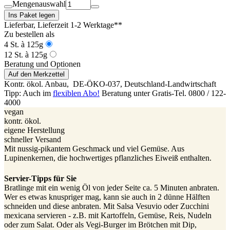
Mengenauswahl
Ins Paket legen
Lieferbar
, Lieferzeit 1-2 Werktage**
Zu bestellen als
4 St. à 125g
12 St. à 125g
Beratung und Optionen
Auf den Merkzettel
Kontr. ökol. Anbau,
DE-ÖKO-037
, Deutschland-Landwirtschaft
Tipp: Auch im
flexiblen Abo!
Beratung unter Gratis-Tel. 0800 / 122-
4000
vegan
kontr. ökol.
eigene Herstellung
schneller Versand
Mit nussig-pikantem Geschmack und viel Gemüse. Aus
Lupinenkernen, die hochwertiges pflanzliches Eiweiß enthalten.
Servier-Tipps für Sie
Bratlinge mit ein wenig Öl von jeder Seite ca. 5 Minuten anbraten.
Wer es etwas knuspriger mag, kann sie auch in 2 dünne Hälften
schneiden und diese anbraten. Mit Salsa Vesuvio oder Zucchini
mexicana servieren - z.B. mit Kartoffeln, Gemüse, Reis, Nudeln
oder zum Salat. Oder als Vegi-Burger im Brötchen mit Dip,