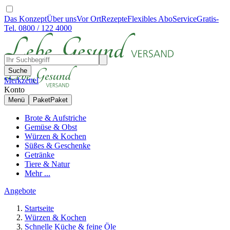
Das Konzept
Über uns
Vor Ort
Rezepte
Flexibles Abo
Service
Gratis-
Tel. 0800 / 122 4000
Suche
Merkzettel
Konto
Menü
Paket
Paket
Brote & Aufstriche
Gemüse & Obst
Würzen & Kochen
Süßes & Geschenke
Getränke
Tiere & Natur
Mehr ...
Angebote
Startseite
Würzen & Kochen
Schnelle Küche & feine Öle