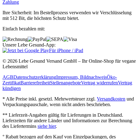
Zahlung
Ihre Sicherheit: Im Bestellprozess verwenden wir Verschlüsselung
mit 512 Bit, die höchsten Schutz bietet.
Einfach bezahlen mit:
Unsere Lebe Gesund-App:
Für iPhone / iPad
© 2026 Lebe Gesund Versand GmbH – Ihr Online‐Shop für vegane
Lebensmittel
AGB
Datenschutzerklärung
Impressum, Bildnachweis
Öko‐
Zertifikat
Barrierefreiheit
Stellenangebote
Vertrag widerrufen
Vertrag
kündigen
* Alle Preise inkl. gesetzl. Mehrwertsteuer zzgl.
Versandkosten
und
Verpackungspauschale, wenn nicht anders beschrieben.
** Lieferzeit‐Angaben gültig für Lieferungen in Deutschland.
Lieferzeiten für andere Länder und Informationen zur Berechnung
des Liefertermins
siehe hier
.
° Rabatt bezogen auf den Kauf von Einzelpackungen, des