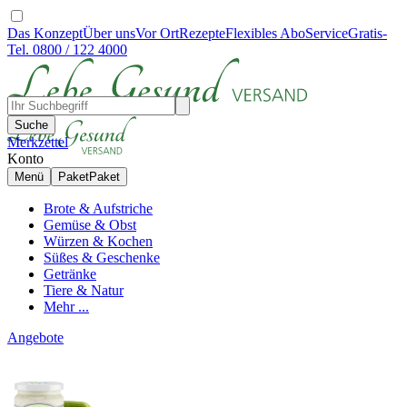
Das Konzept
Über uns
Vor Ort
Rezepte
Flexibles Abo
Service
Gratis-
Tel. 0800 / 122 4000
Suche
Merkzettel
Konto
Menü
Paket
Paket
Brote & Aufstriche
Gemüse & Obst
Würzen & Kochen
Süßes & Geschenke
Getränke
Tiere & Natur
Mehr ...
Angebote