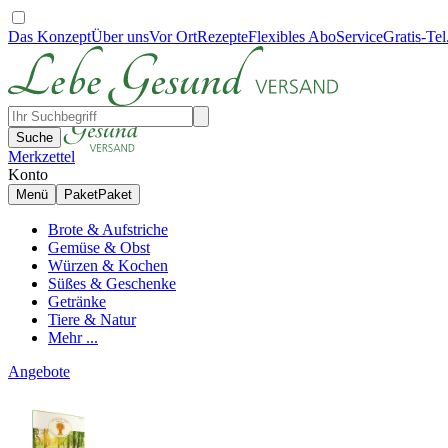
Das Konzept
Über uns
Vor Ort
Rezepte
Flexibles Abo
Service
Gratis-Tel
Suche
Merkzettel
Konto
Menü
Paket
Paket
Brote & Aufstriche
Gemüse & Obst
Würzen & Kochen
Süßes & Geschenke
Getränke
Tiere & Natur
Mehr ...
Angebote