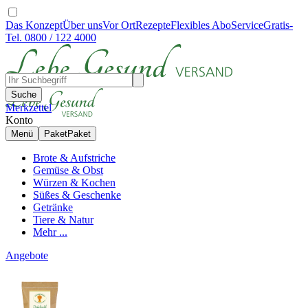
Das Konzept
Über uns
Vor Ort
Rezepte
Flexibles Abo
Service
Gratis-
Tel. 0800 / 122 4000
Suche
Merkzettel
Konto
Menü
Paket
Paket
Brote & Aufstriche
Gemüse & Obst
Würzen & Kochen
Süßes & Geschenke
Getränke
Tiere & Natur
Mehr ...
Angebote