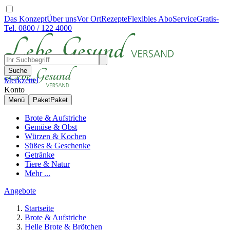
Das Konzept
Über uns
Vor Ort
Rezepte
Flexibles Abo
Service
Gratis-
Tel. 0800 / 122 4000
Suche
Merkzettel
Konto
Menü
Paket
Paket
Brote & Aufstriche
Gemüse & Obst
Würzen & Kochen
Süßes & Geschenke
Getränke
Tiere & Natur
Mehr ...
Angebote
Startseite
Brote & Aufstriche
Helle Brote & Brötchen