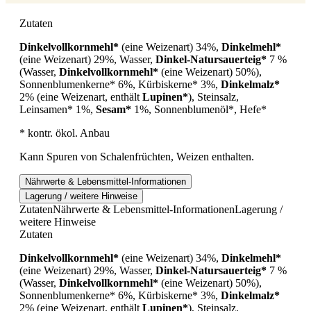
Zutaten
Dinkelvollkornmehl*
(eine Weizenart) 34%,
Dinkelmehl*
(eine Weizenart) 29%, Wasser,
Dinkel-Natursauerteig*
7 %
(Wasser,
Dinkelvollkornmehl*
(eine Weizenart) 50%),
Sonnenblumenkerne* 6%, Kürbiskerne* 3%,
Dinkelmalz*
2% (eine Weizenart, enthält
Lupinen*
), Steinsalz,
Leinsamen* 1%,
Sesam*
1%, Sonnenblumenöl*, Hefe*
* kontr. ökol. Anbau
Kann Spuren von Schalenfrüchten, Weizen enthalten.
Nährwerte & Lebensmittel-Informationen
Lagerung / weitere Hinweise
Zutaten
Nährwerte & Lebensmittel-Informationen
Lagerung /
weitere Hinweise
Zutaten
Dinkelvollkornmehl*
(eine Weizenart) 34%,
Dinkelmehl*
(eine Weizenart) 29%, Wasser,
Dinkel-Natursauerteig*
7 %
(Wasser,
Dinkelvollkornmehl*
(eine Weizenart) 50%),
Sonnenblumenkerne* 6%, Kürbiskerne* 3%,
Dinkelmalz*
2% (eine Weizenart, enthält
Lupinen*
), Steinsalz,