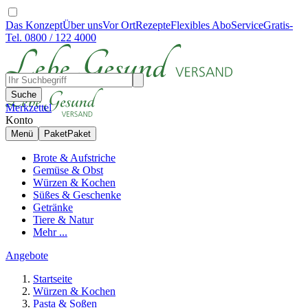
Das Konzept
Über uns
Vor Ort
Rezepte
Flexibles Abo
Service
Gratis-
Tel. 0800 / 122 4000
Suche
Merkzettel
Konto
Menü
Paket
Paket
Brote & Aufstriche
Gemüse & Obst
Würzen & Kochen
Süßes & Geschenke
Getränke
Tiere & Natur
Mehr ...
Angebote
Startseite
Würzen & Kochen
Pasta & Soßen