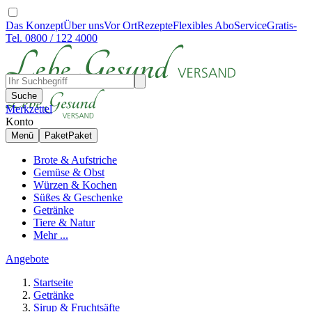
Das Konzept
Über uns
Vor Ort
Rezepte
Flexibles Abo
Service
Gratis-
Tel. 0800 / 122 4000
Suche
Merkzettel
Konto
Menü
Paket
Paket
Brote & Aufstriche
Gemüse & Obst
Würzen & Kochen
Süßes & Geschenke
Getränke
Tiere & Natur
Mehr ...
Angebote
Startseite
Getränke
Sirup & Fruchtsäfte