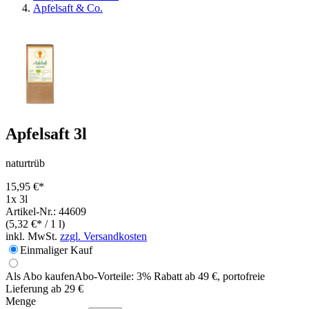
Apfelsaft & Co.
Apfelsaft 3l
naturtrüb
15,95 €*
1x 3l
Artikel-Nr.: 44609
(5,32 €* / 1 l)
inkl. MwSt.
zzgl. Versandkosten
Einmaliger Kauf
Als Abo kaufen
Abo-Vorteile:
3% Rabatt ab 49 €, portofreie
Lieferung ab 29 €
Menge