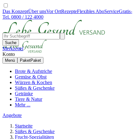
Das Konzept
Über uns
Vor Ort
Rezepte
Flexibles Abo
Service
Gratis-
Tel. 0800 / 122 4000
Suche
Merkzettel
Konto
Menü
Paket
Paket
Brote & Aufstriche
Gemüse & Obst
Würzen & Kochen
Süßes & Geschenke
Getränke
Tiere & Natur
Mehr ...
Angebote
Startseite
Süßes & Geschenke
Frucht-Spezialitäten