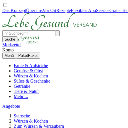
Das Konzept
Über uns
Vor Ort
Rezepte
Flexibles Abo
Service
Gratis-Tel
Suche
Merkzettel
Konto
Menü
Paket
Paket
Brote & Aufstriche
Gemüse & Obst
Würzen & Kochen
Süßes & Geschenke
Getränke
Tiere & Natur
Mehr ...
Angebote
Startseite
Würzen & Kochen
Zum Würzen & Verzaubern