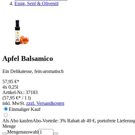
Essig, Senf & Olivenöl
Apfel Balsamico
Ein Delikatesse, fein-aromatisch
57,95 €*
4x 0,25l
Artikel-Nr.: 37183
(57,95 €* / 1 l)
inkl. MwSt.
zzgl. Versandkosten
Einmaliger Kauf
Als Abo kaufen
Abo-Vorteile:
3% Rabatt ab 49 €, portofreie Lieferun
Menge
Mengenauswahl