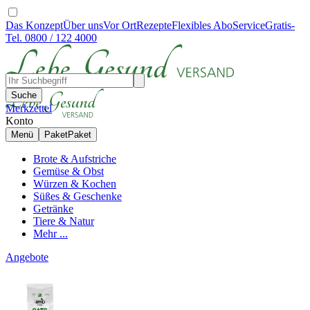
Das Konzept
Über uns
Vor Ort
Rezepte
Flexibles Abo
Service
Gratis-
Tel. 0800 / 122 4000
Suche
Merkzettel
Konto
Menü
Paket
Paket
Brote & Aufstriche
Gemüse & Obst
Würzen & Kochen
Süßes & Geschenke
Getränke
Tiere & Natur
Mehr ...
Angebote