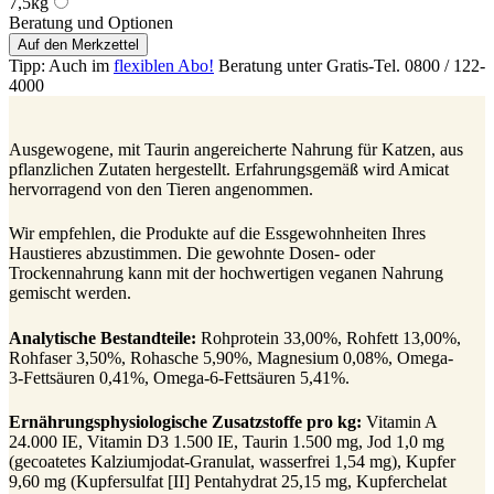
7,5kg
Beratung und Optionen
Auf den Merkzettel
Tipp: Auch im
flexiblen Abo!
Beratung unter Gratis-Tel. 0800 / 122-
4000
Ausgewogene, mit Taurin angereicherte Nahrung für Katzen, aus
pflanzlichen Zutaten hergestellt. Erfahrungsgemäß wird Amicat
hervorragend von den Tieren angenommen.
Wir empfehlen, die Produkte auf die Essgewohnheiten Ihres
Haustieres abzustimmen. Die gewohnte Dosen- oder
Trockennahrung kann mit der hochwertigen veganen Nahrung
gemischt werden.
Analytische Bestandteile:
Rohprotein 33,00%, Rohfett 13,00%,
Rohfaser 3,50%, Rohasche 5,90%, Magnesium 0,08%, Omega-
3-Fettsäuren 0,41%, Omega-6-Fettsäuren 5,41%.
Ernährungsphysiologische Zusatzstoffe pro kg:
Vitamin A
24.000 IE, Vitamin D3 1.500 IE, Taurin 1.500 mg, Jod 1,0 mg
(gecoatetes Kalziumjodat-Granulat, wasserfrei 1,54 mg), Kupfer
9,60 mg (Kupfersulfat [II] Pentahydrat 25,15 mg, Kupferchelat