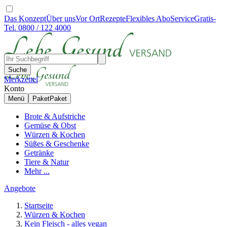
Das Konzept
Über uns
Vor Ort
Rezepte
Flexibles Abo
Service
Gratis-
Tel. 0800 / 122 4000
Suche
Merkzettel
Konto
Menü
Paket
Paket
Brote & Aufstriche
Gemüse & Obst
Würzen & Kochen
Süßes & Geschenke
Getränke
Tiere & Natur
Mehr ...
Angebote
Startseite
Würzen & Kochen
Kein Fleisch - alles vegan