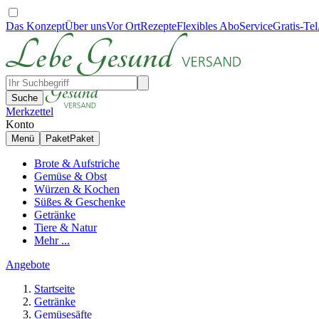
Das Konzept
Über uns
Vor Ort
Rezepte
Flexibles Abo
Service
Gratis-Tel
Suche
Merkzettel
Konto
Menü
Paket
Paket
Brote & Aufstriche
Gemüse & Obst
Würzen & Kochen
Süßes & Geschenke
Getränke
Tiere & Natur
Mehr ...
Angebote
Startseite
Getränke
Gemüsesäfte