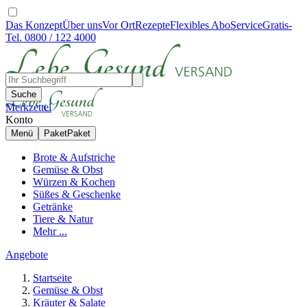
Das Konzept
Über uns
Vor Ort
Rezepte
Flexibles Abo
Service
Gratis-
Tel. 0800 / 122 4000
Suche
Merkzettel
Konto
Menü
Paket
Paket
Brote & Aufstriche
Gemüse & Obst
Würzen & Kochen
Süßes & Geschenke
Getränke
Tiere & Natur
Mehr ...
Angebote
Startseite
Gemüse & Obst
Kräuter & Salate