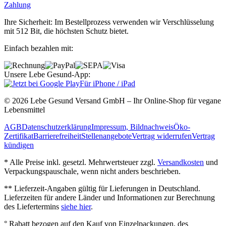
Zahlung
Ihre Sicherheit: Im Bestellprozess verwenden wir Verschlüsselung
mit 512 Bit, die höchsten Schutz bietet.
Einfach bezahlen mit:
Unsere Lebe Gesund-App:
Für iPhone / iPad
© 2026 Lebe Gesund Versand GmbH – Ihr Online‐Shop für vegane
Lebensmittel
AGB
Datenschutzerklärung
Impressum, Bildnachweis
Öko‐
Zertifikat
Barrierefreiheit
Stellenangebote
Vertrag widerrufen
Vertrag
kündigen
* Alle Preise inkl. gesetzl. Mehrwertsteuer zzgl.
Versandkosten
und
Verpackungspauschale, wenn nicht anders beschrieben.
** Lieferzeit‐Angaben gültig für Lieferungen in Deutschland.
Lieferzeiten für andere Länder und Informationen zur Berechnung
des Liefertermins
siehe hier
.
° Rabatt bezogen auf den Kauf von Einzelpackungen, des