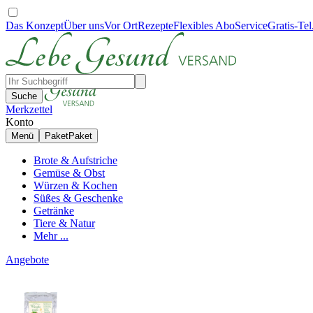
Das Konzept
Über uns
Vor Ort
Rezepte
Flexibles Abo
Service
Gratis-Tel
Suche
Merkzettel
Konto
Menü
Paket
Paket
Brote & Aufstriche
Gemüse & Obst
Würzen & Kochen
Süßes & Geschenke
Getränke
Tiere & Natur
Mehr ...
Angebote