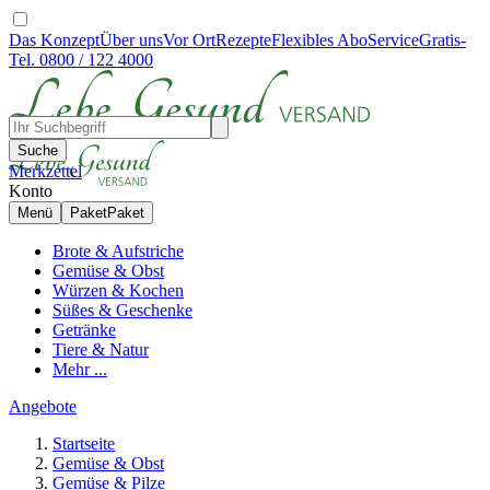
Das Konzept
Über uns
Vor Ort
Rezepte
Flexibles Abo
Service
Gratis-
Tel. 0800 / 122 4000
Suche
Merkzettel
Konto
Menü
Paket
Paket
Brote & Aufstriche
Gemüse & Obst
Würzen & Kochen
Süßes & Geschenke
Getränke
Tiere & Natur
Mehr ...
Angebote
Startseite
Gemüse & Obst
Gemüse & Pilze