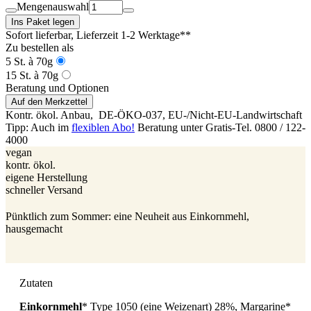
Mengenauswahl
Ins Paket legen
Sofort lieferbar
, Lieferzeit 1-2 Werktage**
Zu bestellen als
5 St. à 70g
15 St. à 70g
Beratung und Optionen
Auf den Merkzettel
Kontr. ökol. Anbau,
DE-ÖKO-037
, EU-/Nicht-EU-Landwirtschaft
Tipp: Auch im
flexiblen Abo!
Beratung unter Gratis-Tel. 0800 / 122-
4000
vegan
kontr. ökol.
eigene Herstellung
schneller Versand
Pünktlich zum Sommer: eine Neuheit aus Einkornmehl,
hausgemacht
Zutaten
Einkornmehl
* Type 1050 (eine Weizenart) 28%, Margarine*