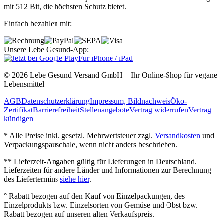
mit 512 Bit, die höchsten Schutz bietet.
Einfach bezahlen mit:
Unsere Lebe Gesund-App:
Für iPhone / iPad
© 2026 Lebe Gesund Versand GmbH – Ihr Online‐Shop für vegane
Lebensmittel
AGB
Datenschutzerklärung
Impressum, Bildnachweis
Öko‐
Zertifikat
Barrierefreiheit
Stellenangebote
Vertrag widerrufen
Vertrag
kündigen
* Alle Preise inkl. gesetzl. Mehrwertsteuer zzgl.
Versandkosten
und
Verpackungspauschale, wenn nicht anders beschrieben.
** Lieferzeit‐Angaben gültig für Lieferungen in Deutschland.
Lieferzeiten für andere Länder und Informationen zur Berechnung
des Liefertermins
siehe hier
.
° Rabatt bezogen auf den Kauf von Einzelpackungen, des
Einzelprodukts bzw. Einzelsorten von Gemüse und Obst bzw.
Rabatt bezogen auf unseren alten Verkaufspreis.