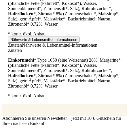
(pflanzliche Fette (Palmfett*, Kokosöl*), Wasser,
Sonnenblumenöl*, Zitronensaft*, Salz), Rohrohrzucker*,
Haferflocken
*, Zitronat* 8% (Zitronenschalen*, Maissirup*,
Salz), getr. Äpfel*, Maisstärke*, Backtriebmittel: Natron,
Zitronenöl* 0,72%, Wasser
* kontr. ökol. Anbau
Nährwerte & Lebensmittel-Informationen
Zutaten
Nährwerte & Lebensmittel-Informationen
Zutaten
Einkornmehl
* Type 1050 (eine Weizenart) 28%, Margarine*
(pflanzliche Fette (Palmfett*, Kokosöl*), Wasser,
Sonnenblumenöl*, Zitronensaft*, Salz), Rohrohrzucker*,
Haferflocken
*, Zitronat* 8% (Zitronenschalen*, Maissirup*,
Salz), getr. Äpfel*, Maisstärke*, Backtriebmittel: Natron,
Zitronenöl* 0,72%, Wasser
* kontr. ökol. Anbau
Abonnieren Sie unseren Newsletter – jetzt mit 10 €-Gutschein für
Ihren nächsten Einkauf