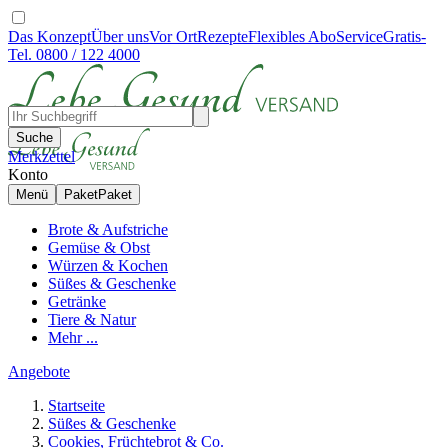
Das Konzept
Über uns
Vor Ort
Rezepte
Flexibles Abo
Service
Gratis-
Tel. 0800 / 122 4000
Suche
Merkzettel
Konto
Menü
Paket
Paket
Brote & Aufstriche
Gemüse & Obst
Würzen & Kochen
Süßes & Geschenke
Getränke
Tiere & Natur
Mehr ...
Angebote
Startseite
Süßes & Geschenke
Cookies, Früchtebrot & Co.