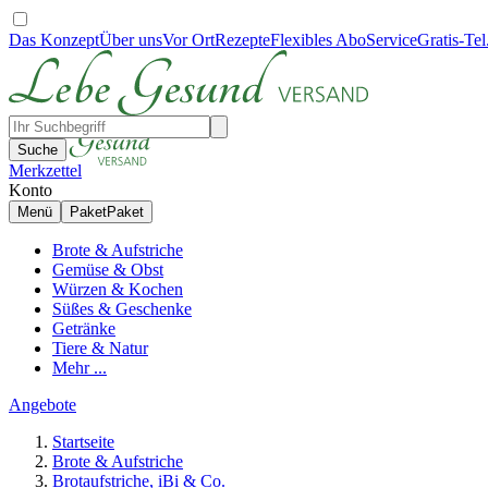
Das Konzept
Über uns
Vor Ort
Rezepte
Flexibles Abo
Service
Gratis-Tel
Suche
Merkzettel
Konto
Menü
Paket
Paket
Brote & Aufstriche
Gemüse & Obst
Würzen & Kochen
Süßes & Geschenke
Getränke
Tiere & Natur
Mehr ...
Angebote
Startseite
Brote & Aufstriche
Brotaufstriche, iBi & Co.