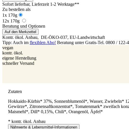
Sofort lieferbar
, Lieferzeit 1-2 Werktage**
Zu bestellen als
1x 170g
12x 170g
Beratung und Optionen
Auf den Merkzettel
Kontr. ökol. Anbau,
DE-ÖKO-037
, EU-Landwirtschaft
Tipp: Auch im
flexiblen Abo!
Beratung unter Gratis-Tel. 0800 / 122-
vegan
kontr. ökol.
eigene Herstellung
schneller Versand
Zutaten
Hokkaido-Kürbis* 37%, Sonnenblumenöl*, Wasser, Zwiebeln* 12
Gewürze*, Zitronensaftkonzentrat*, Tomatenmark* zweifach konze
Maismehl*, Dill* 0,15%, Chili*, Orangenöl, Äpfel*
* kontr. ökol. Anbau
Nährwerte & Lebensmittel-Informationen