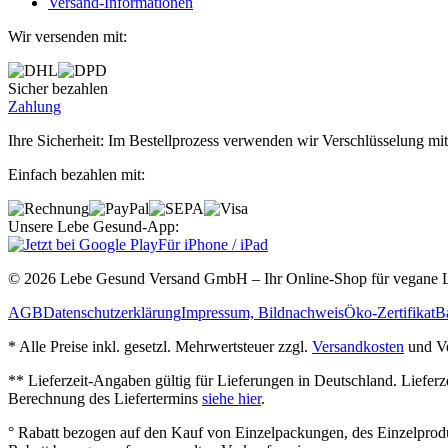
Versand‐Informationen
Wir versenden mit:
Sicher bezahlen
Zahlung
Ihre Sicherheit: Im Bestellprozess verwenden wir Verschlüsselung mit
Einfach bezahlen mit:
Unsere Lebe Gesund-App:
Für iPhone / iPad
© 2026 Lebe Gesund Versand GmbH – Ihr Online‐Shop für vegane L
AGB
Datenschutzerklärung
Impressum, Bildnachweis
Öko‐Zertifikat
Ba
* Alle Preise inkl. gesetzl. Mehrwertsteuer zzgl.
Versandkosten
und Ve
** Lieferzeit‐Angaben gültig für Lieferungen in Deutschland. Liefer
Berechnung des Liefertermins
siehe hier
.
° Rabatt bezogen auf den Kauf von Einzelpackungen, des Einzelprod