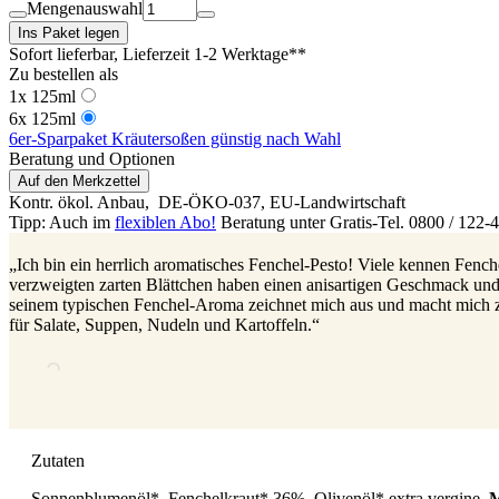
Mengenauswahl
Ins Paket legen
Sofort lieferbar
, Lieferzeit 1-2 Werktage**
Zu bestellen als
1x 125ml
6x 125ml
6er-Sparpaket Kräutersoßen günstig nach Wahl
Beratung und Optionen
Auf den Merkzettel
Kontr. ökol. Anbau,
DE-ÖKO-037
, EU-Landwirtschaft
Tipp: Auch im
flexiblen Abo!
Beratung unter Gratis-Tel. 0800 / 122-
„Ich bin ein herrlich aromatisches Fenchel-Pesto! Viele kennen Fenche
verzweigten zarten Blättchen haben einen anisartigen Geschmack und v
seinem typischen Fenchel-Aroma zeichnet mich aus und macht mich z
für Salate, Suppen, Nudeln und Kartoffeln.“
Zutaten
Sonnenblumenöl*, Fenchelkraut* 36%, Olivenöl* extra vergine,
M