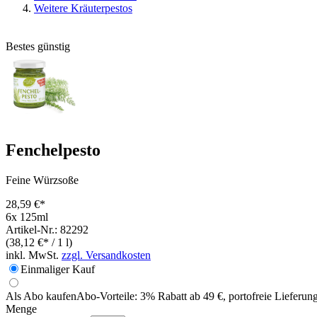
Weitere Kräuterpestos
Bestes günstig
Fenchelpesto
Feine Würzsoße
28,59 €*
6x 125ml
Artikel-Nr.: 82292
(38,12 €* / 1 l)
inkl. MwSt.
zzgl. Versandkosten
Einmaliger Kauf
Als Abo kaufen
Abo-Vorteile:
3% Rabatt ab 49 €, portofreie Lieferun
Menge