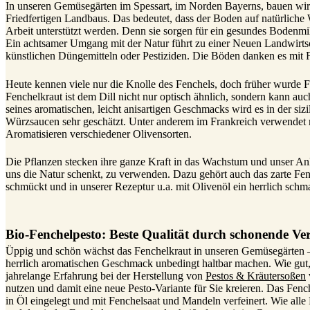
In unseren Gemüsegärten im Spessart, im Norden Bayerns, bauen wir 
Friedfertigen Landbaus. Das bedeutet, dass der Boden auf natürliche
Arbeit unterstützt werden. Denn sie sorgen für ein gesundes Bodenmi
Ein achtsamer Umgang mit der Natur führt zu einer Neuen Landwirtsch
künstlichen Düngemitteln oder Pestiziden. Die Böden danken es mit F
Heute kennen viele nur die Knolle des Fenchels, doch früher wurde 
Fenchelkraut ist dem Dill nicht nur optisch ähnlich, sondern kann 
seines aromatischen, leicht anisartigen Geschmacks wird es in der sizi
Würzsaucen sehr geschätzt. Unter anderem im Frankreich verwendet
Aromatisieren verschiedener Olivensorten.
Die Pflanzen stecken ihre ganze Kraft in das Wachstum und unser Anlie
uns die Natur schenkt, zu verwenden. Dazu gehört auch das zarte Fen
schmückt und in unserer Rezeptur u.a. mit Olivenöl ein herrlich schma
Bio-Fenchelpesto: Beste Qualität durch schonende Ve
Üppig und schön wächst das Fenchelkraut in unseren Gemüsegärten – 
herrlich aromatischen Geschmack unbedingt haltbar machen. Wie gut
jahrelange Erfahrung bei der Herstellung von
Pestos & Kräutersoßen
nutzen und damit eine neue Pesto-Variante für Sie kreieren. Das Fen
in Öl eingelegt und mit Fenchelsaat und Mandeln verfeinert. Wie all