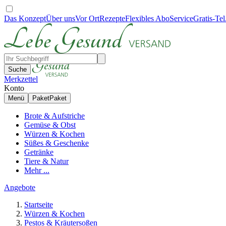
Das Konzept
Über uns
Vor Ort
Rezepte
Flexibles Abo
Service
Gratis-Tel
Suche
Merkzettel
Konto
Menü
Paket
Paket
Brote & Aufstriche
Gemüse & Obst
Würzen & Kochen
Süßes & Geschenke
Getränke
Tiere & Natur
Mehr ...
Angebote
Startseite
Würzen & Kochen
Pestos & Kräutersoßen