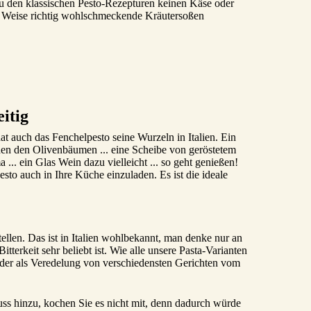
zu den klassischen Pesto-Rezepturen keinen Käse oder
se Weise richtig wohlschmeckende Kräutersoßen
itig
hat auch das Fenchelpesto seine Wurzeln in Italien. Ein
hen den Olivenbäumen ... eine Scheibe von geröstetem
.. ein Glas Wein dazu vielleicht ... so geht genießen!
sto auch in Ihre Küche einzuladen. Es ist die ideale
stellen. Das ist in Italien wohlbekannt, man denke nur an
itterkeit sehr beliebt ist. Wie alle unsere Pasta-Varianten
t oder als Veredelung von verschiedensten Gerichten vom
ss hinzu, kochen Sie es nicht mit, denn dadurch würde