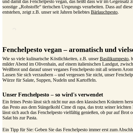
und damit das Fenchelpesto vegan, das heißt dass wir im Gegensatz 
sonstige „Rohstoffe“ tierischen Ursprungs verarbeiten. Dass auf die
entstehen, zeigt z.B. unser seit Jahren beliebtes
Bärlauchpesto
.
Fenchelpesto vegan – aromatisch und vielse
Wie so viele kulinarische Köstlichkeiten, z.B. unser
Basilikumpesto
, 
milder Abend im Olivenhain, auf einem italienischen Landgut, zwisc
Weißbrot und darauf unser veganes Fenchelpesto mit all seinem Aroma .
Lassen Sie sich verzaubern – und vergessen Sie nicht, unser Fenchelpe
Würze für Salate, Suppen, Nudeln und Kartoffeln.
Unser Fenchelpesto – so wird's verwendet
Ein feines Pesto lässt sich nicht nur aus den klassischen Kräutern her
das Pesto aus dem Stängelkohl Cime di rapa, das trotz seiner leichten B
lässt sich auch das Fenchelpesto vielfältig genießen, ob pur auf Bro
Salat bis zur Pasta.
Ein Tipp für Sie: Geben Sie das Fenchelpesto immer erst zum Abschlu