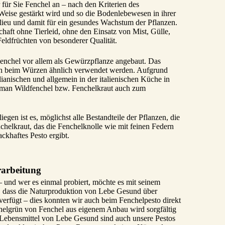
für Sie Fenchel an – nach den Kriterien des
 Weise gestärkt wird und so die Bodenlebewesen in ihrer
lieu und damit für ein gesundes Wachstum der Pflanzen.
aft ohne Tierleid, ohne den Einsatz von Mist, Gülle,
eldfrüchten von besonderer Qualität.
Fenchel vor allem als Gewürzpflanze angebaut. Das
auch beim Würzen ähnlich verwendet werden. Aufgrund
lianischen und allgemein in der italienischen Küche in
 man Wildfenchel bzw. Fenchelkraut auch zum
gen ist es, möglichst alle Bestandteile der Pflanzen, die
chelkraut, das die Fenchelknolle wie mit feinen Federn
ckhaftes Pesto ergibt.
rarbeitung
und wer es einmal probiert, möchte es mit seinem
, dass die Naturproduktion von Lebe Gesund über
verfügt – dies konnten wir auch beim Fenchelpesto direkt
chelgrün von Fenchel aus eigenem Anbau wird sorgfältig
e Lebensmittel von Lebe Gesund sind auch unsere Pestos