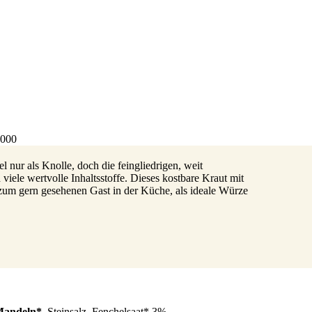
4000
l nur als Knolle, doch die feingliedrigen, weit
iele wertvolle Inhaltsstoffe. Dieses kostbare Kraut mit
um gern gesehenen Gast in der Küche, als ideale Würze
andeln*
, Steinsalz, Fenchelsaat* 3%,