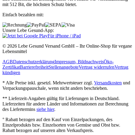
mit 512 Bit, die höchsten Schutz bietet.
Einfach bezahlen mit:
Unsere Lebe Gesund-App:
Für iPhone / iPad
© 2026 Lebe Gesund Versand GmbH – Ihr Online‐Shop für vegane
Lebensmittel
AGB
Datenschutzerklärung
Impressum, Bildnachweis
Öko‐
Zertifikat
Barrierefreiheit
Stellenangebote
Vertrag widerrufen
Vertrag
kündigen
* Alle Preise inkl. gesetzl. Mehrwertsteuer zzgl.
Versandkosten
und
Verpackungspauschale, wenn nicht anders beschrieben.
** Lieferzeit‐Angaben gültig für Lieferungen in Deutschland.
Lieferzeiten für andere Länder und Informationen zur Berechnung
des Liefertermins
siehe hier
.
° Rabatt bezogen auf den Kauf von Einzelpackungen, des
Einzelprodukts bzw. Einzelsorten von Gemüse und Obst bzw.
Rabatt bezogen auf unseren alten Verkaufspreis.