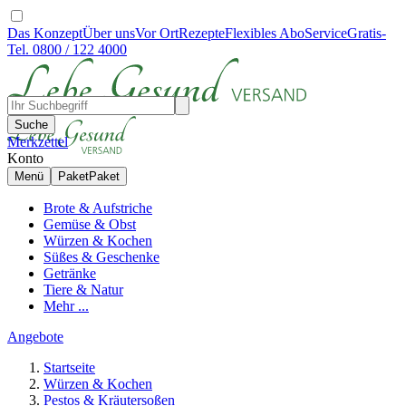
Das Konzept
Über uns
Vor Ort
Rezepte
Flexibles Abo
Service
Gratis-
Tel. 0800 / 122 4000
Suche
Merkzettel
Konto
Menü
Paket
Paket
Brote & Aufstriche
Gemüse & Obst
Würzen & Kochen
Süßes & Geschenke
Getränke
Tiere & Natur
Mehr ...
Angebote
Startseite
Würzen & Kochen
Pestos & Kräutersoßen